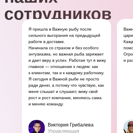
Я пришла в Важную рыбу после
Важн
сильного выгорания на предыдущей
цари
работе в доставке.
Кажд
Начинала со страхом и без особого
помо
энтузиазма, но важная рыба заряжает
Огро
и дает веру в успех. Работая тут я вижу
и ра
главное — отношение к людям: как
к клиентам, так и к каждому работнику.
Я сегодня в Важной рыбе не просто
ради денег, а потому что чувствую, как
меня слышат и слушают, вижу свой
рост и рост компании, меняюсь сама
и меняю команду.
Виктория Грибалева
Управляющая